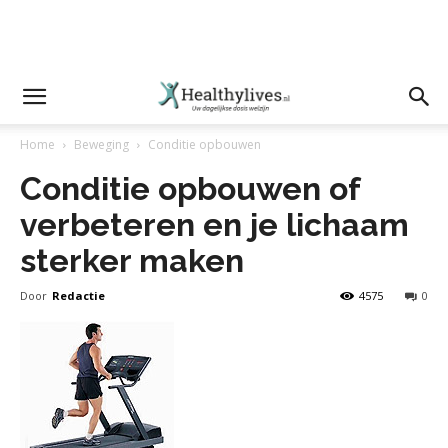
Home
Beweging
Conditie opbouwen
Conditie opbouwen of
verbeteren en je lichaam
sterker maken
Door
Redactie
4575
0