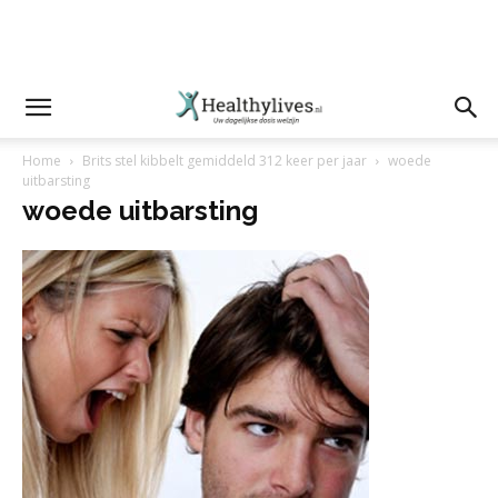
Home
Brits stel kibbelt gemiddeld 312 keer per jaar
woede
uitbarsting
woede uitbarsting