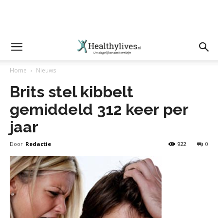
Home
Nieuws
Brits stel kibbelt
gemiddeld 312 keer per
jaar
Door
Redactie
922
0