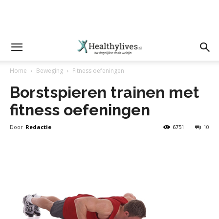
Home
Beweging
Fitness oefeningen
Borstspieren trainen met
fitness oefeningen
Door
Redactie
6751
10