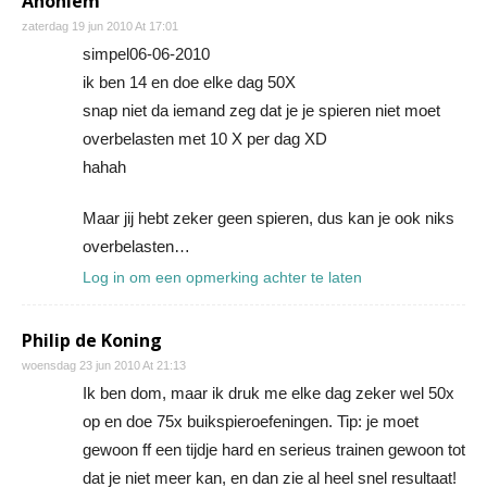
Anoniem
zaterdag 19 jun 2010 At 17:01
simpel06-06-2010
ik ben 14 en doe elke dag 50X
snap niet da iemand zeg dat je je spieren niet moet
overbelasten met 10 X per dag XD
hahah
Maar jij hebt zeker geen spieren, dus kan je ook niks
overbelasten…
Log in om een opmerking achter te laten
Philip de Koning
woensdag 23 jun 2010 At 21:13
Ik ben dom, maar ik druk me elke dag zeker wel 50x
op en doe 75x buikspieroefeningen. Tip: je moet
gewoon ff een tijdje hard en serieus trainen gewoon tot
dat je niet meer kan, en dan zie al heel snel resultaat!