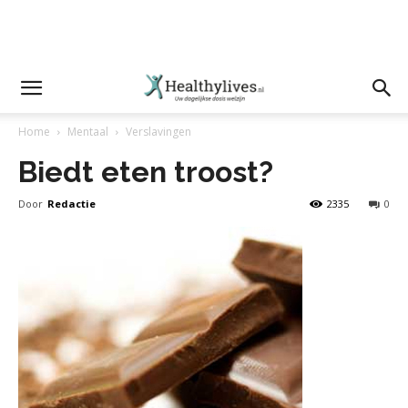
Home
Mentaal
Verslavingen
Biedt eten troost?
Door
Redactie
2335
0