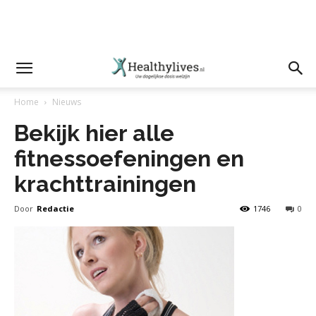
Home
Nieuws
Bekijk hier alle
fitnessoefeningen en
krachttrainingen
Door
Redactie
1746
0