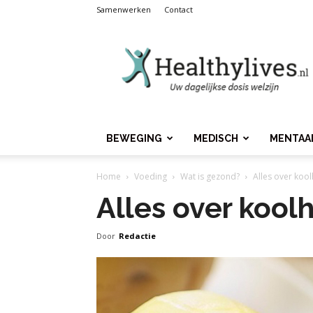
Samenwerken
Contact
Healthylives.nl
BEWEGING
MEDISCH
MENTAA
Home
Voeding
Wat is gezond?
Alles over koo
Alles over kool
Door
Redactie