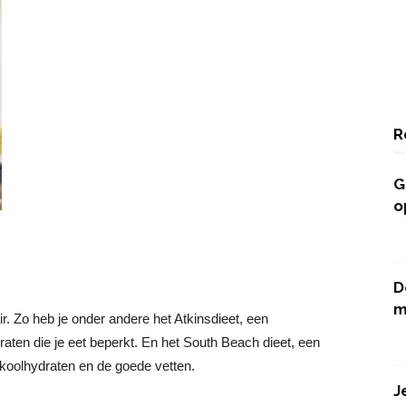
R
G
o
D
m
r. Zo heb je onder andere het Atkinsdieet, een
aten die je eet beperkt. En het South Beach dieet, een
e koolhydraten en de goede vetten.
J