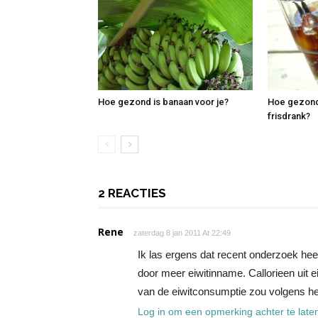
Hoe gezond is banaan voor je?
Hoe gezond 
frisdrank?
2 REACTIES
Rene
zaterdag 8 jan 2011 At 22:49
Ik las ergens dat recent onderzoek hee
door meer eiwitinname. Callorieen uit 
van de eiwitconsumptie zou volgens het 
Log in om een opmerking achter te late