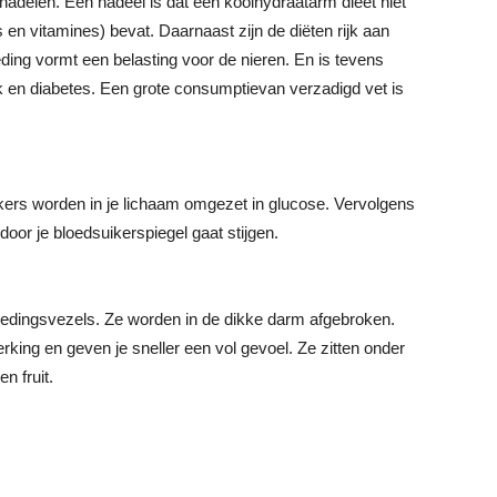
nadelen. Een nadeel is dat een koolhydraatarm dieet niet
 en vitamines) bevat. Daarnaast zijn de diëten rijk aan
eding vormt een belasting voor de nieren. En is tevens
 en diabetes. Een grote consumptievan verzadigd vet is
kers worden in je lichaam omgezet in glucose. Vervolgens
oor je bloedsuikerspiegel gaat stijgen.
oedingsvezels. Ze worden in de dikke darm afgebroken.
ing en geven je sneller een vol gevoel. Ze zitten onder
n fruit.