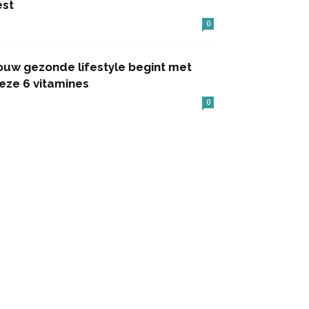
est
0
ouw gezonde lifestyle begint met
eze 6 vitamines
0