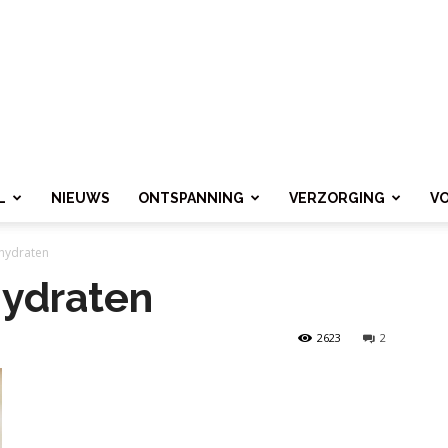
L
NIEUWS
ONTSPANNING
VERZORGING
V
lhydraten
hydraten
2623
2