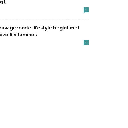
est
0
ouw gezonde lifestyle begint met
eze 6 vitamines
0