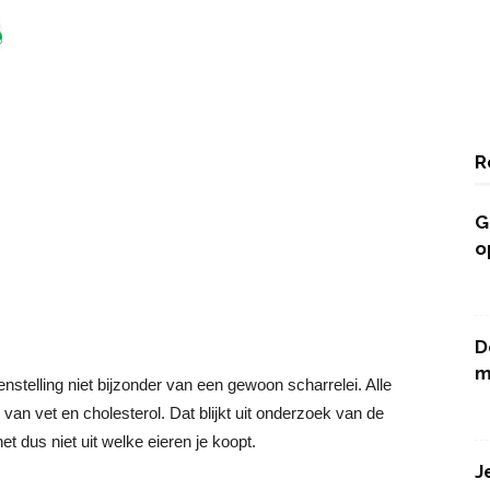
R
G
o
D
m
menstelling niet bijzonder van een gewoon scharrelei. Alle
an vet en cholesterol. Dat blijkt uit onderzoek van de
dus niet uit welke eieren je koopt.
J