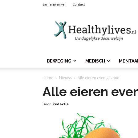
Samenwerken
Contact
Healthylives.nl
BEWEGING
MEDISCH
MENTAA
Home
Nieuws
Alle eieren even gezond
Alle eieren eve
Door
Redactie