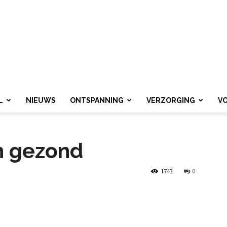
L
NIEUWS
ONTSPANNING
VERZORGING
V
n gezond
1743
0