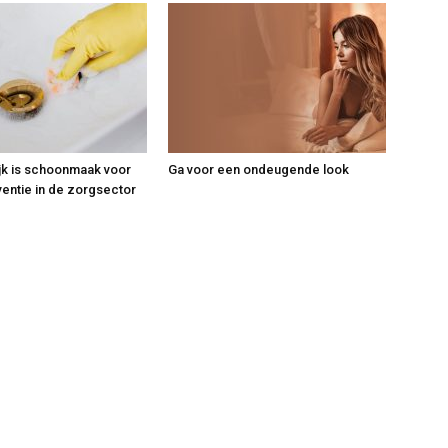
jk is schoonmaak voor
Ga voor een ondeugende look
ventie in de zorgsector