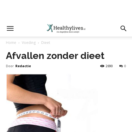
Home
Voeding
Dieet
Afvallen zonder dieet
Door
Redactie
2690
0