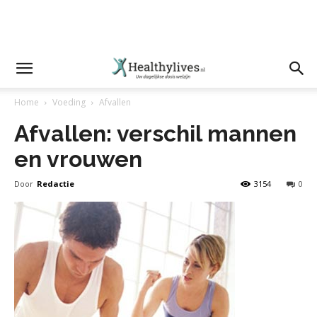
Home
Voeding
Afvallen
Afvallen: verschil mannen
en vrouwen
Door
Redactie
3154
0