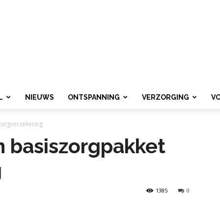
L
NIEUWS
ONTSPANNING
VERZORGING
V
zorgverzekering
n basiszorgpakket
g
1385
0