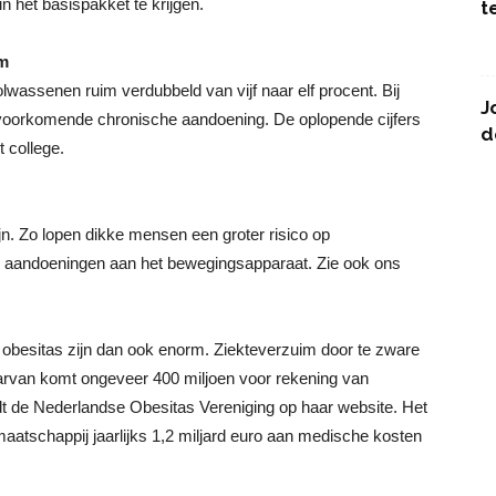
 het basispakket te krijgen.
t
em
lwassenen ruim verdubbeld van vijf naar elf procent. Bij
J
 voorkomende chronische aandoening. De oplopende cijfers
d
t college.
n. Zo lopen dikke mensen een groter risico op
n aandoeningen aan het bewegingsapparaat. Zie ook ons
 obesitas zijn dan ook enorm. Ziekteverzuim door te zware
aarvan komt ongeveer 400 miljoen voor rekening van
dt de Nederlandse Obesitas Vereniging op haar website. Het
atschappij jaarlijks 1,2 miljard euro aan medische kosten