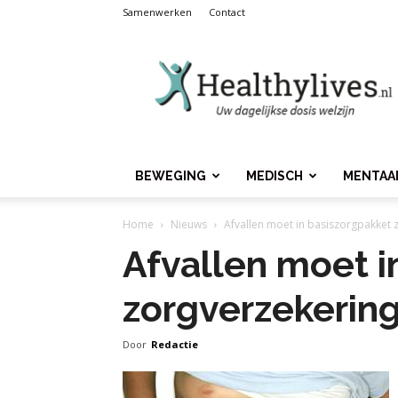
Samenwerken
Contact
Healthylives.nl
BEWEGING
MEDISCH
MENTAA
Home
Nieuws
Afvallen moet in basiszorgpakket 
Afvallen moet i
zorgverzekerin
Door
Redactie