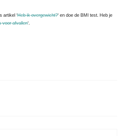
 artikel ‘
Heb ik overgewicht?
‘ en doe de BMI test. Heb je
 voor afvallen
‘.