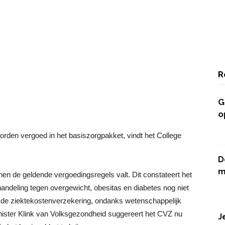
R
G
o
rden vergoed in het basiszorgpakket, vindt het College
D
m
nnen de geldende vergoedingsregels valt. Dit constateert het
andeling tegen overgewicht, obesitas en diabetes nog niet
de ziektekostenverzekering, ondanks wetenschappelijk
nister Klink van Volksgezondheid suggereert het CVZ nu
J