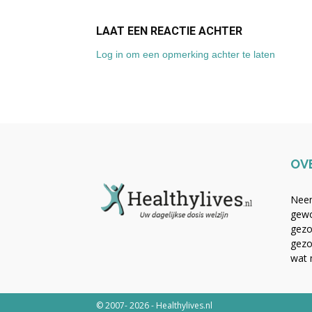
LAAT EEN REACTIE ACHTER
Log in om een opmerking achter te laten
OV
Neem
gewo
gezo
gezo
wat 
© 2007- 2026 - Healthylives.nl