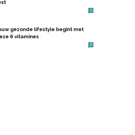
est
0
ouw gezonde lifestyle begint met
eze 6 vitamines
0