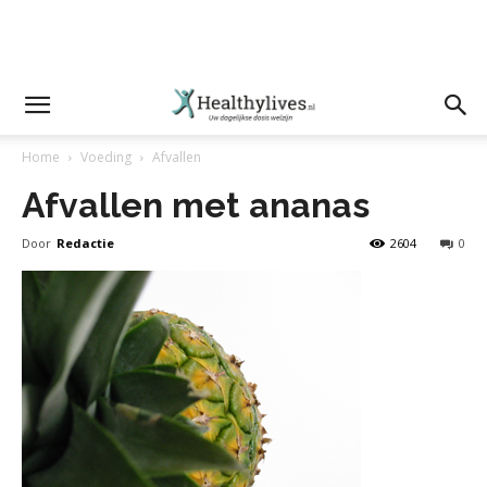
Home
Voeding
Afvallen
Afvallen met ananas
Door
Redactie
2604
0