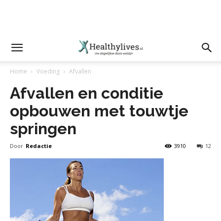
Home
Voeding
Afvallen
Afvallen en conditie
opbouwen met touwtje
springen
Door
Redactie
3910
12