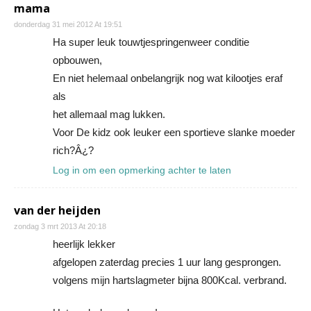
mama
donderdag 31 mei 2012 At 19:51
Ha super leuk touwtjespringenweer conditie
opbouwen,
En niet helemaal onbelangrijk nog wat kilootjes eraf
als
het allemaal mag lukken.
Voor De kidz ook leuker een sportieve slanke moeder
rich?Â¿?
Log in om een opmerking achter te laten
van der heijden
zondag 3 mrt 2013 At 20:18
heerlijk lekker
afgelopen zaterdag precies 1 uur lang gesprongen.
volgens mijn hartslagmeter bijna 800Kcal. verbrand.