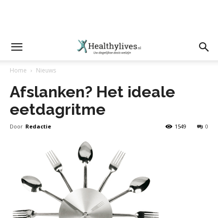
Home
Nieuws
Afslanken? Het ideale
eetdagritme
Door
Redactie
1549
0