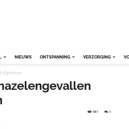
L
NIEUWS
ONTSPANNING
VERZORGING
V
ink afgenomen
mazelengevallen
n
981
0