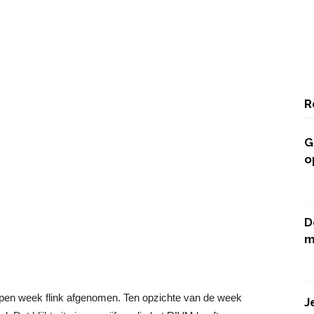
R
G
o
D
m
open week flink afgenomen. Ten opzichte van de week
J