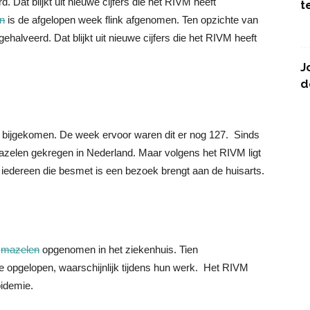
. Dat blijkt uit nieuwe cijfers die het RIVM heeft
t
n
is de afgelopen week flink afgenomen. Ten opzichte van
halveerd. Dat blijkt uit nieuwe cijfers die het RIVM heeft
J
d
 bijgekomen. De week ervoor waren dit er nog 127. Sinds
zelen gekregen in Nederland. Maar volgens het RIVM ligt
et iedereen die besmet is een bezoek brengt aan de huisarts.
t
mazelen
opgenomen in het ziekenhuis. Tien
opgelopen, waarschijnlijk tijdens hun werk. Het RIVM
pidemie.