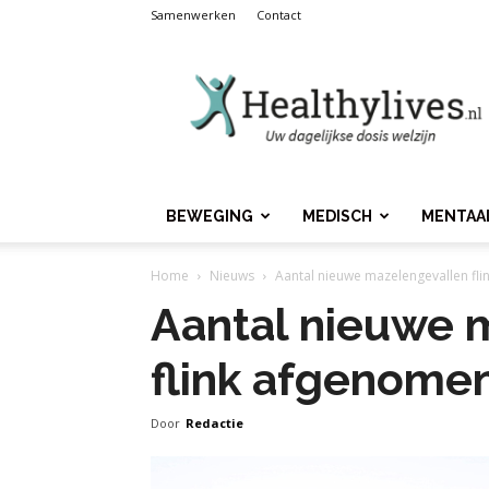
Samenwerken
Contact
Healthylives.nl
BEWEGING
MEDISCH
MENTAA
Home
Nieuws
Aantal nieuwe mazelengevallen fl
Aantal nieuwe 
flink afgenome
Door
Redactie