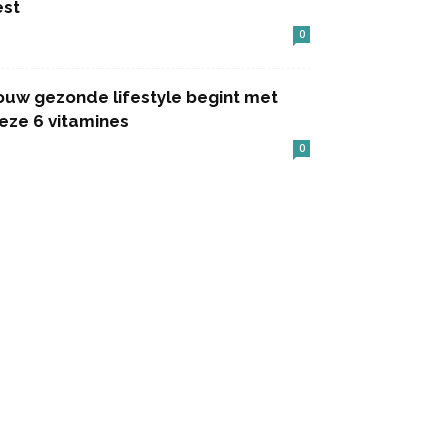
est
0
ouw gezonde lifestyle begint met
eze 6 vitamines
0