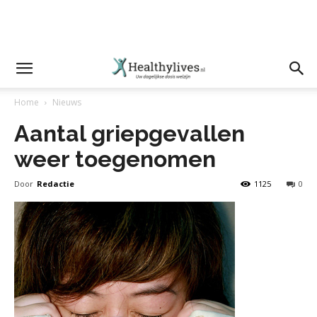
Home
Nieuws
Aantal griepgevallen
weer toegenomen
Door
Redactie
1125
0