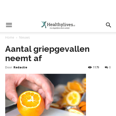
Home
Nieuws
Aantal griepgevallen
neemt af
Door
Redactie
1179
0