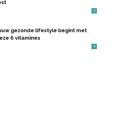
est
0
ouw gezonde lifestyle begint met
eze 6 vitamines
0