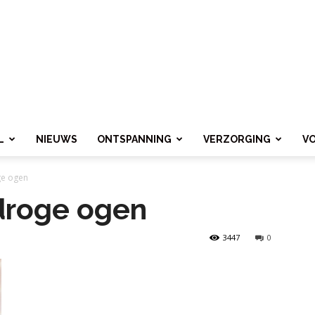
L
NIEUWS
ONTSPANNING
VERZORGING
V
ge ogen
droge ogen
3447
0