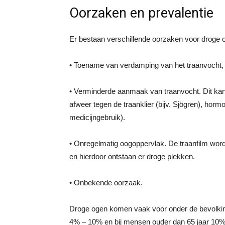
Oorzaken en prevalentie
Er bestaan verschillende oorzaken voor droge 
• Toename van verdamping van het traanvocht, di
• Verminderde aanmaak van traanvocht. Dit kan
afweer tegen de traanklier (bijv. Sjögren), hor
medicijngebruik).
• Onregelmatig oogoppervlak. De traanfilm word 
en hierdoor ontstaan er droge plekken.
• Onbekende oorzaak.
Droge ogen komen vaak voor onder de bevolking. 
4% – 10% en bij mensen ouder dan 65 jaar 10%