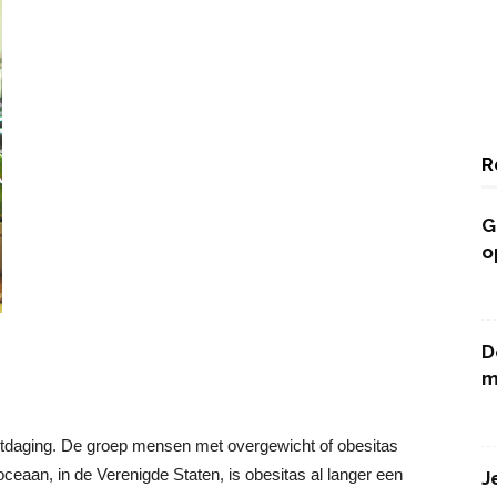
R
G
o
D
m
itdaging. De groep mensen met overgewicht of obesitas
ceaan, in de Verenigde Staten, is obesitas al langer een
J