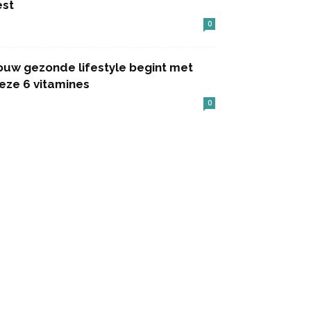
est
0
ouw gezonde lifestyle begint met
eze 6 vitamines
0