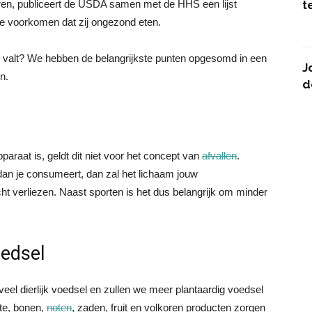
keren, publiceert de USDA samen met de HHS een lijst
t
e voorkomen dat zij ongezond eten.
en valt? We hebben de belangrijkste punten opgesomd in een
J
n.
d
raat is, geldt dit niet voor het concept van
afvallen
.
dan je consumeert, dan zal het lichaam jouw
ht verliezen. Naast sporten is het dus belangrijk om minder
oedsel
eel dierlijk voedsel en zullen we meer plantaardig voedsel
te, bonen,
noten
, zaden, fruit en volkoren producten zorgen