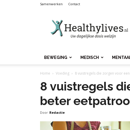
Samenwerken
Contact
Healthylives.nl
BEWEGING
MEDISCH
MENTAA
Home
Voeding
8 vuistregels die zorgen voor ee
8 vuistregels d
beter eetpatro
Door
Redactie