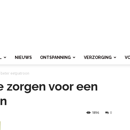
L
NIEUWS
ONTSPANNING
VERZORGING
V
n beter eetpatroon
ie zorgen voor een
on
1896
0