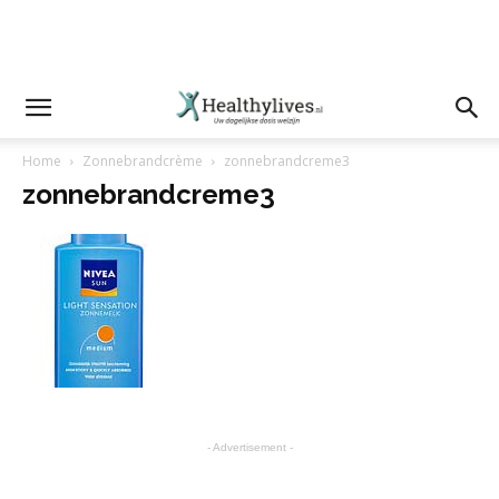
Home
Zonnebrandcrème
zonnebrandcreme3
zonnebrandcreme3
- Advertisement -