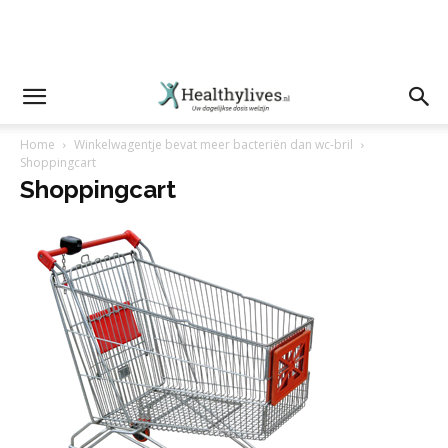
Home
Winkelwagentje bevat meer bacteriën dan wc-bril
Shoppingcart
Shoppingcart