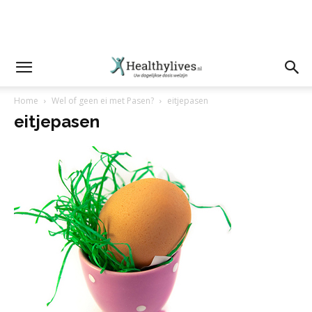
Home
Wel of geen ei met Pasen?
eitjepasen
eitjepasen