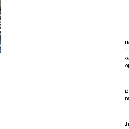
R
G
o
D
m
J