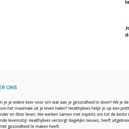
t
J
d
ER ONS
 je je iedere keer voor om wat aan je gezondheid te doen? Wil je de b
on het maximale uit je leven halen? Healthylives helpt je op een pre
nder en fitter leven. We werken samen met experts om tot de beste i
nde levensstijl. Healthylives verzorgt dagelijks nieuws, heeft uitgebre
met gezondheid te maken heeft.