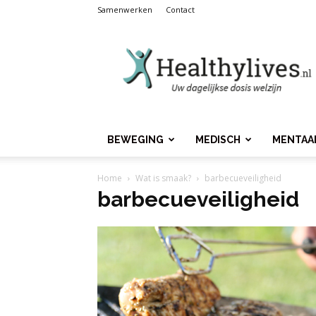
Samenwerken
Contact
Healthylives.nl
BEWEGING
MEDISCH
MENTAA
Home
Wat is smaak?
barbecueveiligheid
barbecueveiligheid