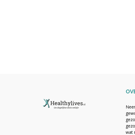
OV
Neem
gewo
gezo
gezo
wat 