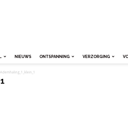
L
NIEUWS
ONTSPANNING
VERZORGING
V
Ademhaling_1_klein_1
1