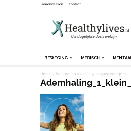
Samenwerken
Contact
Healthylives.nl
BEWEGING
MEDISCH
MENTAA
Home
Waarom op vakantie gaan goed voor je is
Ademhaling_1_klein_