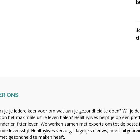
t
J
d
ER ONS
 je je iedere keer voor om wat aan je gezondheid te doen? Wil je de b
on het maximale uit je leven halen? Healthylives helpt je op een pre
nder en fitter leven. We werken samen met experts om tot de beste i
nde levensstijl. Healthylives verzorgt dagelijks nieuws, heeft uitgebre
met gezondheid te maken heeft.