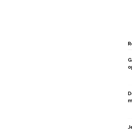
R
G
o
D
m
J