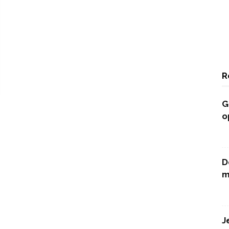
R
G
o
D
m
J