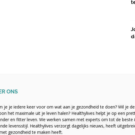
t
J
d
ER ONS
 je je iedere keer voor om wat aan je gezondheid te doen? Wil je de b
on het maximale uit je leven halen? Healthylives helpt je op een pre
nder en fitter leven. We werken samen met experts om tot de beste i
nde levensstijl. Healthylives verzorgt dagelijks nieuws, heeft uitgebre
met gezondheid te maken heeft.