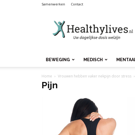
Samenwerken
Contact
Healthylives.nl
BEWEGING
MEDISCH
MENTAA
Home
Vrouwen hebben vaker nekpijn door stress
Pijn