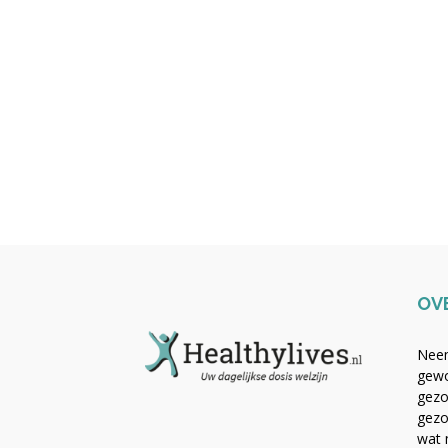
OV
Neem
gewo
gezo
gezo
wat 