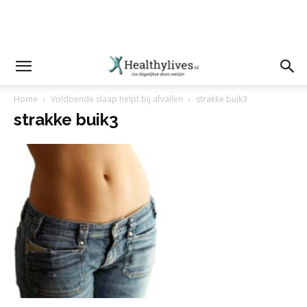
Home
Voldoende slaap helpt bij afvallen
strakke buik3
strakke buik3