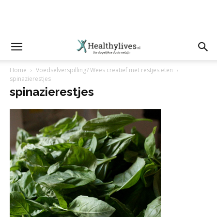
Home
Voedselverspilling? Wees creatief met restjes eten
spinazierestjes
spinazierestjes