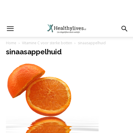
Home
Vitamine C voor sterke botten
sinaasappelhuid
sinaasappelhuid