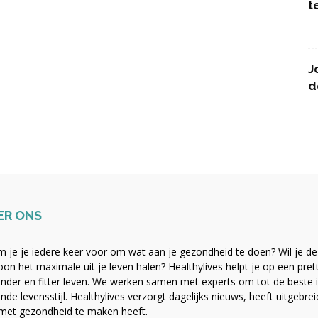
t
J
d
ER ONS
 je je iedere keer voor om wat aan je gezondheid te doen? Wil je de b
on het maximale uit je leven halen? Healthylives helpt je op een pre
nder en fitter leven. We werken samen met experts om tot de beste i
nde levensstijl. Healthylives verzorgt dagelijks nieuws, heeft uitgebre
met gezondheid te maken heeft.