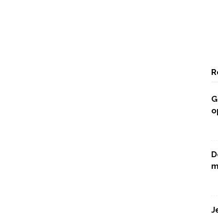
R
G
o
D
m
J