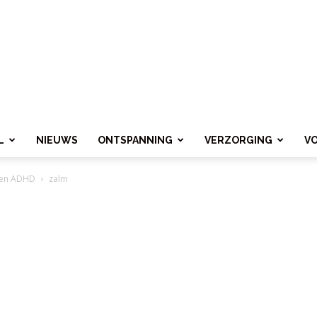
L
NIEUWS
ONTSPANNING
VERZORGING
V
egen ADHD
zalm