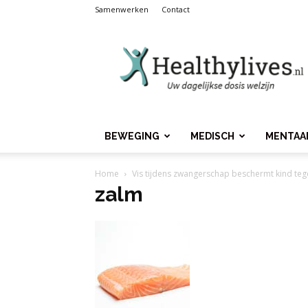
Samenwerken
Contact
Healthylives.nl
BEWEGING
MEDISCH
MENTAA
Home
Vis tijdens zwangerschap beschermt kind t
zalm