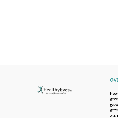
OV
Neem
gewo
gezo
gezo
wat 