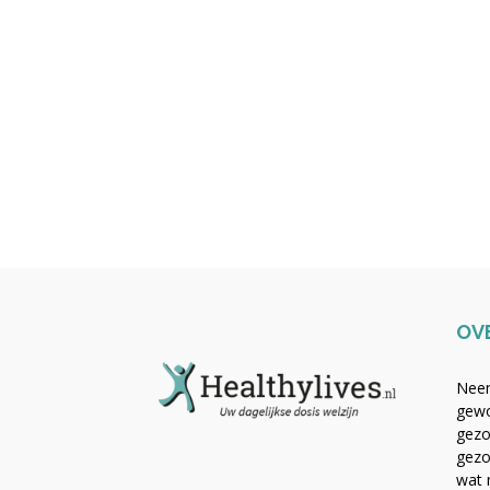
OV
Neem
gewo
gezo
gezo
wat 