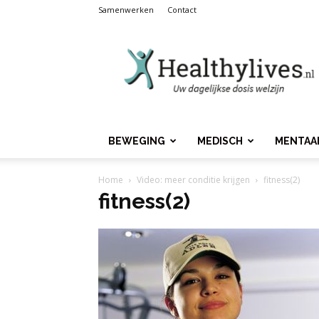
Samenwerken
Contact
Healthylives.nl
BEWEGING
MEDISCH
MENTAA
Home
Video: meer conditie krijgen
fitness(2)
fitness(2)