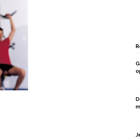
R
G
o
D
m
J