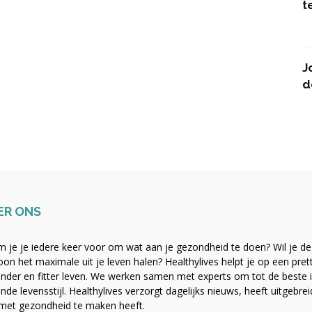
t
J
d
ER ONS
 je je iedere keer voor om wat aan je gezondheid te doen? Wil je de b
on het maximale uit je leven halen? Healthylives helpt je op een pre
nder en fitter leven. We werken samen met experts om tot de beste i
nde levensstijl. Healthylives verzorgt dagelijks nieuws, heeft uitgebre
met gezondheid te maken heeft.