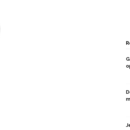
R
G
o
D
m
J