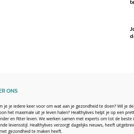
t
J
d
ER ONS
 je je iedere keer voor om wat aan je gezondheid te doen? Wil je de b
on het maximale uit je leven halen? Healthylives helpt je op een pre
nder en fitter leven. We werken samen met experts om tot de beste i
nde levensstijl. Healthylives verzorgt dagelijks nieuws, heeft uitgebre
met gezondheid te maken heeft.