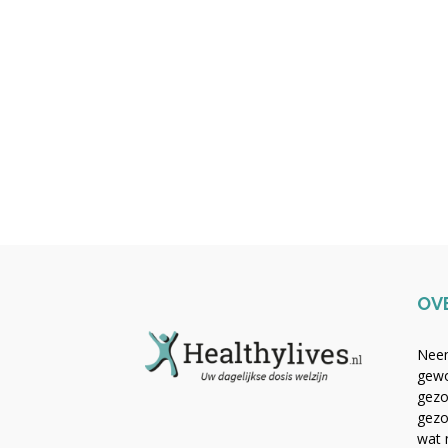
OV
Neem
gewo
gezo
gezo
wat 