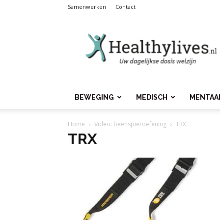
Samenwerken
Contact
Healthylives.nl
BEWEGING
MEDISCH
MENTAA
Home
Video: beenspieroefening
TRX
TRX