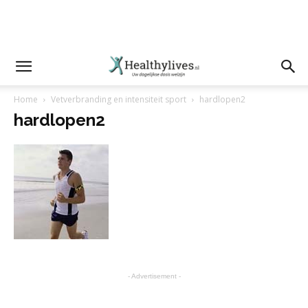
Home
Vetverbranding en intensiteit sport
hardlopen2
hardlopen2
- Advertisement -