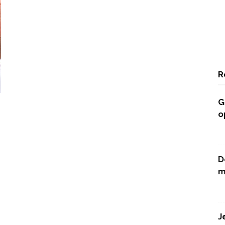
R
G
o
D
m
J