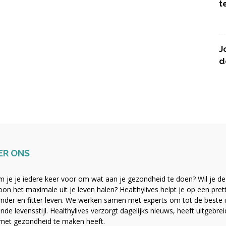
t
J
d
ER ONS
 je je iedere keer voor om wat aan je gezondheid te doen? Wil je de b
on het maximale uit je leven halen? Healthylives helpt je op een pre
nder en fitter leven. We werken samen met experts om tot de beste i
nde levensstijl. Healthylives verzorgt dagelijks nieuws, heeft uitgebre
met gezondheid te maken heeft.