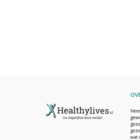
OV
Neem
gewo
gezo
gezo
wat 