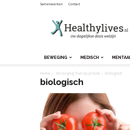
Samenwerken
Contact
Healthylives.nl
BEWEGING
MEDISCH
MENTAA
Home
Verzorging: fruit op je huid
biologisch
biologisch