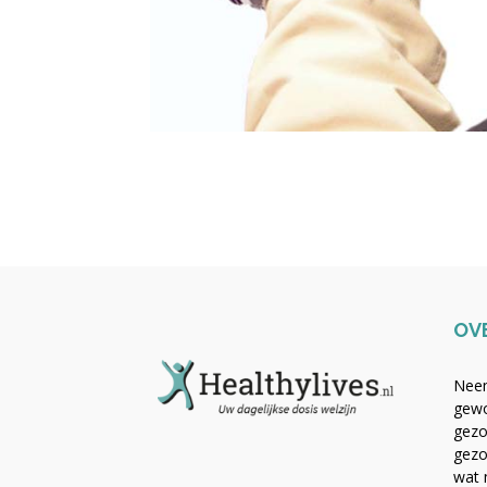
OV
Neem
gewo
gezo
gezo
wat 