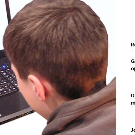
R
G
o
D
m
J