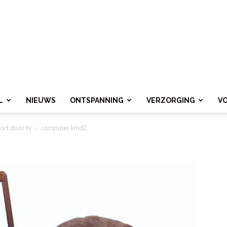
L
NIEUWS
ONTSPANNING
VERZORGING
V
ort door tv
computer kind2