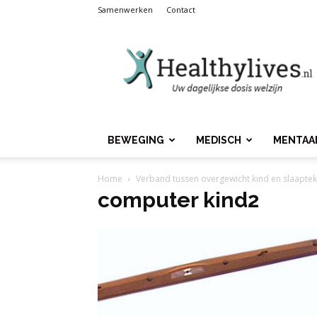
Samenwerken
Contact
Healthylives.nl
BEWEGING
MEDISCH
MENTAA
Home
Verband tussen overgewicht kind en slaaptek
computer kind2