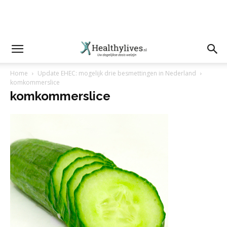
Home
Update EHEC: mogelijk drie besmettingen in Nederland
komkommerslice
komkommerslice