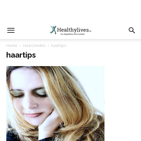
Home
Haarzondes
haartips
haartips