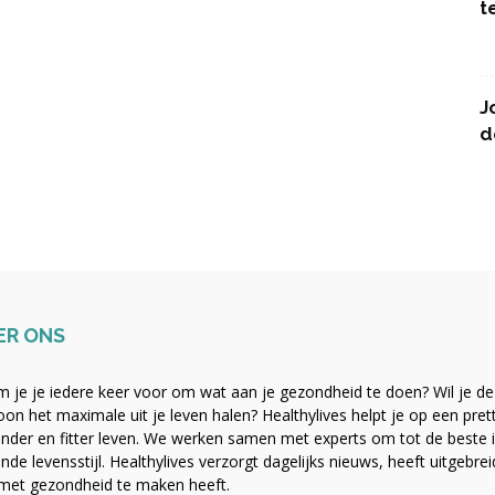
t
J
d
ER ONS
 je je iedere keer voor om wat aan je gezondheid te doen? Wil je de b
on het maximale uit je leven halen? Healthylives helpt je op een pre
nder en fitter leven. We werken samen met experts om tot de beste i
nde levensstijl. Healthylives verzorgt dagelijks nieuws, heeft uitgebre
met gezondheid te maken heeft.