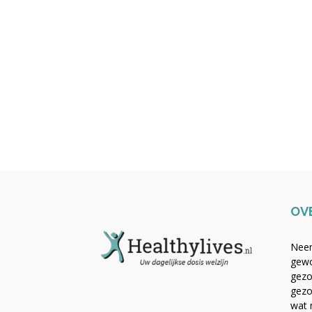
OV
Neem
gewo
gezo
gezo
wat 