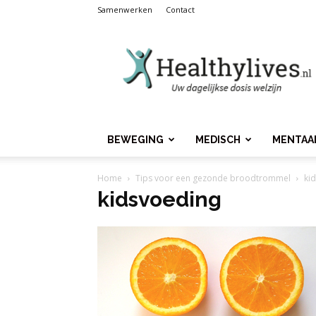
Samenwerken
Contact
Healthylives.nl
BEWEGING
MEDISCH
MENTAA
Home
Tips voor een gezonde broodtrommel
ki
kidsvoeding