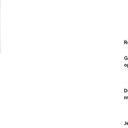
R
G
o
D
m
J