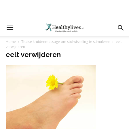
Home
Thaise kruidenmassage om stofwisseling te stimuleren
eelt
verwijderen
eelt verwijderen