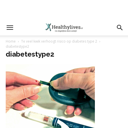
Home
Te veel kwik verhoogt risico op diabetes type 2
diabetestype2
diabetestype2