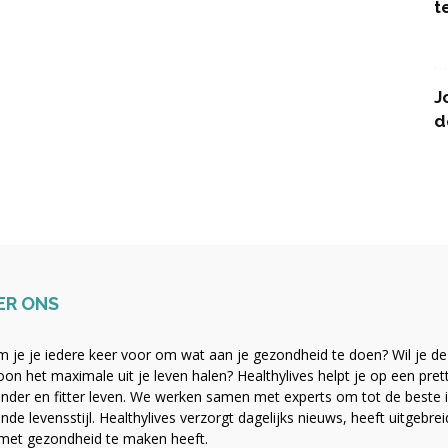
t
J
d
ER ONS
 je je iedere keer voor om wat aan je gezondheid te doen? Wil je de b
on het maximale uit je leven halen? Healthylives helpt je op een pre
nder en fitter leven. We werken samen met experts om tot de beste i
nde levensstijl. Healthylives verzorgt dagelijks nieuws, heeft uitgebre
met gezondheid te maken heeft.