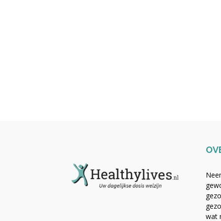
OV
Neem
gewo
gezo
gezo
wat 