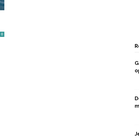
0
R
G
o
D
m
J