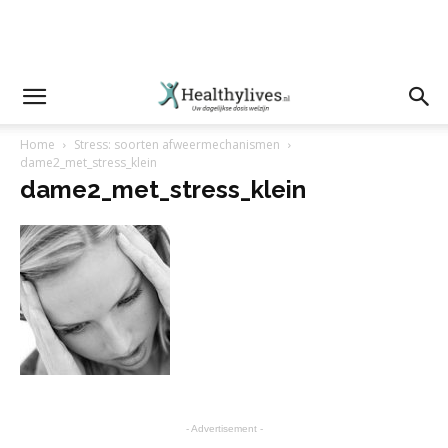
Home
Stress: soorten afweermechanismen
dame2_met_stress_klein
dame2_met_stress_klein
- Advertisement -