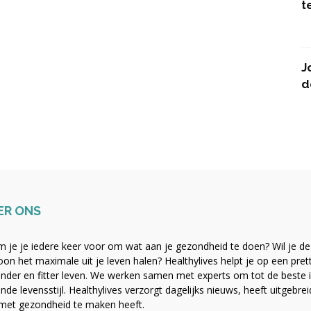
t
J
d
ER ONS
 je je iedere keer voor om wat aan je gezondheid te doen? Wil je de b
on het maximale uit je leven halen? Healthylives helpt je op een pre
nder en fitter leven. We werken samen met experts om tot de beste i
nde levensstijl. Healthylives verzorgt dagelijks nieuws, heeft uitgebre
met gezondheid te maken heeft.