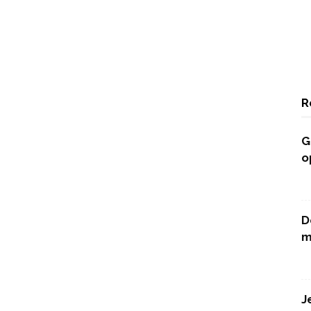
R
G
o
D
m
J