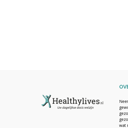
OV
Neem
gewo
gezo
gezo
wat 