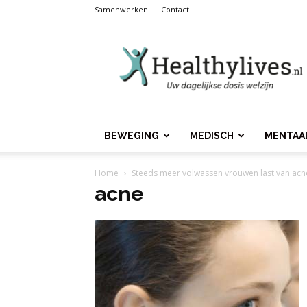
Samenwerken
Contact
Healthylives.nl
BEWEGING
MEDISCH
MENTAA
Home
Steeds meer volwassen vrouwen last van acn
acne