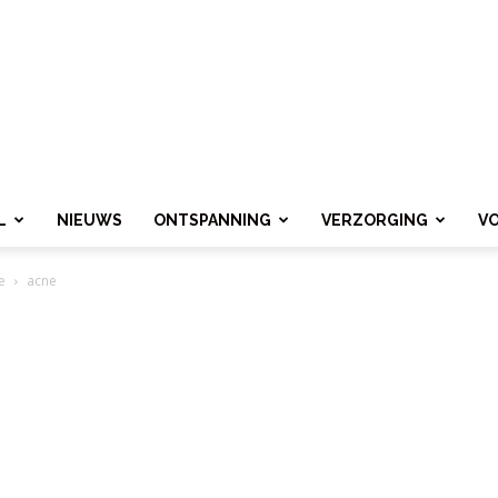
L
NIEUWS
ONTSPANNING
VERZORGING
V
e
acne