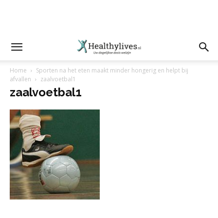
Home
Sporten na het eten maakt minder hongerig en helpt bij
afvallen
zaalvoetbal1
zaalvoetbal1