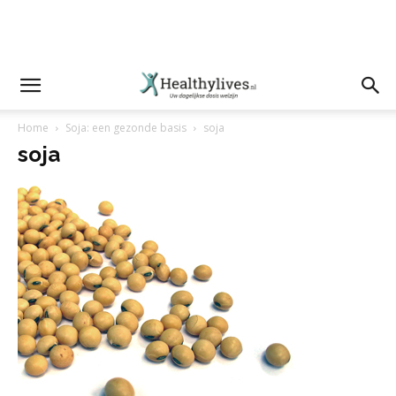
Home
Soja: een gezonde basis
soja
soja