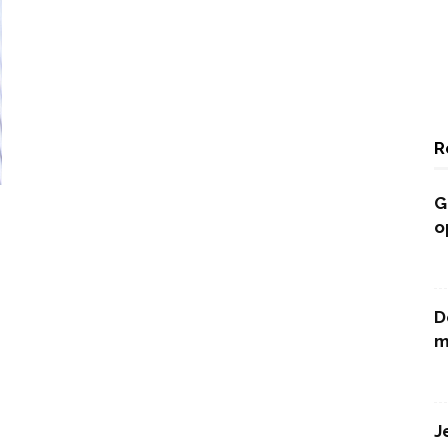
R
G
o
D
m
J