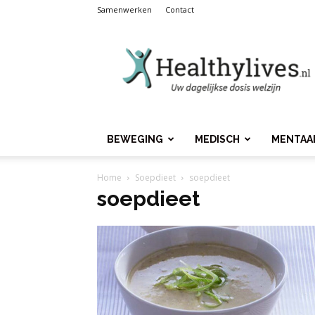
Samenwerken
Contact
Healthylives.nl
BEWEGING
MEDISCH
MENTAA
Home
Soepdieet
soepdieet
soepdieet