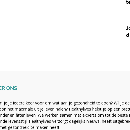
t
J
d
ER ONS
 je je iedere keer voor om wat aan je gezondheid te doen? Wil je de b
on het maximale uit je leven halen? Healthylives helpt je op een pre
nder en fitter leven. We werken samen met experts om tot de beste i
nde levensstijl. Healthylives verzorgt dagelijks nieuws, heeft uitgebre
met gezondheid te maken heeft.