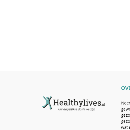
OV
Neem
gewo
gezo
gezo
wat 