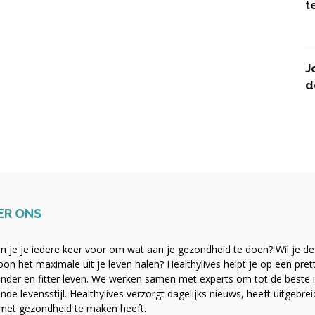
t
J
d
ER ONS
 je je iedere keer voor om wat aan je gezondheid te doen? Wil je de b
on het maximale uit je leven halen? Healthylives helpt je op een pre
nder en fitter leven. We werken samen met experts om tot de beste i
nde levensstijl. Healthylives verzorgt dagelijks nieuws, heeft uitgebre
met gezondheid te maken heeft.