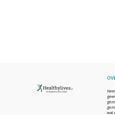
OV
Neem
gewo
gezo
gezo
wat 