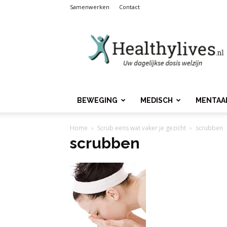
Samenwerken
Contact
Healthylives.nl
BEWEGING
MEDISCH
MENTAA
Home
Scrub eens wat vaker je gezicht
scrubben
scrubben