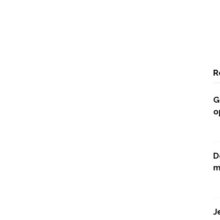
R
G
o
D
m
J