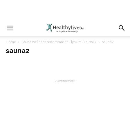
Home
Sauna wellness stoombaden Elysium Bleiswijk
sauna2
sauna2
- Advertisement -