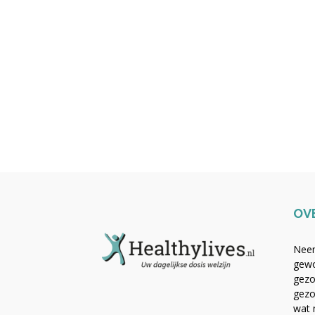
OV
Neem
gewo
gezo
gezo
wat 