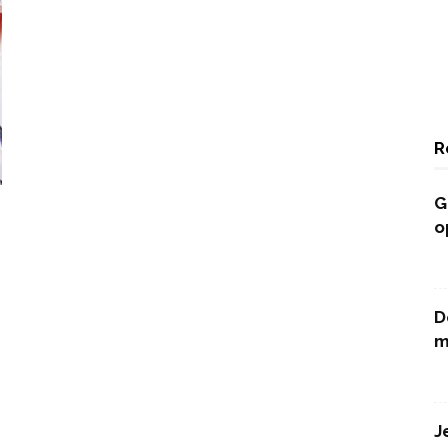
R
G
o
D
m
J