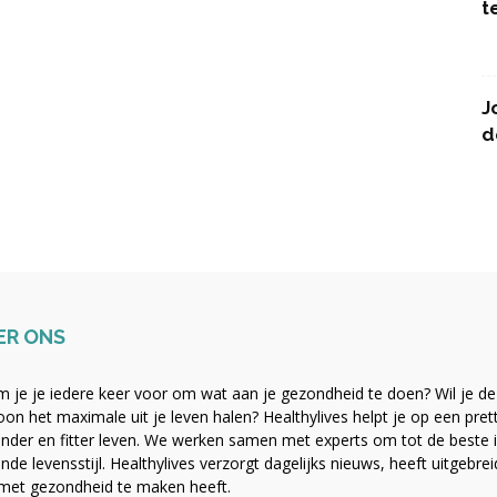
t
J
d
ER ONS
 je je iedere keer voor om wat aan je gezondheid te doen? Wil je de b
on het maximale uit je leven halen? Healthylives helpt je op een pre
nder en fitter leven. We werken samen met experts om tot de beste i
nde levensstijl. Healthylives verzorgt dagelijks nieuws, heeft uitgebre
met gezondheid te maken heeft.