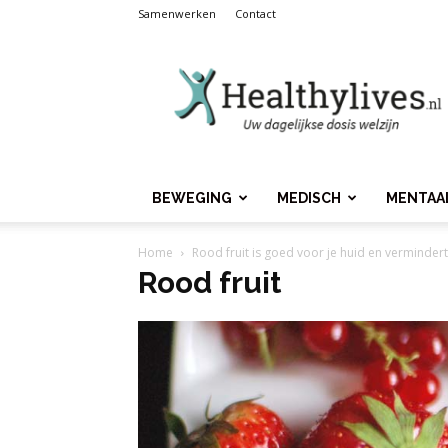
Samenwerken
Contact
Healthylives.nl
BEWEGING
MEDISCH
MENTAA
Home
Rood fruit is goed voor je huid en verminder
Rood fruit