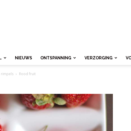
L
NIEUWS
ONTSPANNING
VERZORGING
V
t rimpels
Rood fruit