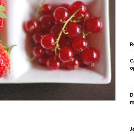
R
G
o
D
m
J