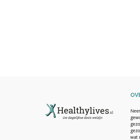
OV
Neem
gewo
gezo
gezo
wat 