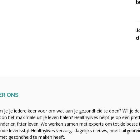
t
J
d
ER ONS
 je je iedere keer voor om wat aan je gezondheid te doen? Wil je de b
on het maximale uit je leven halen? Healthylives helpt je op een pre
nder en fitter leven. We werken samen met experts om tot de beste i
nde levensstijl. Healthylives verzorgt dagelijks nieuws, heeft uitgebre
met gezondheid te maken heeft.