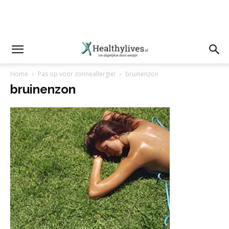
Home
Pas op voor zonneallergie!
bruinenzon
bruinenzon